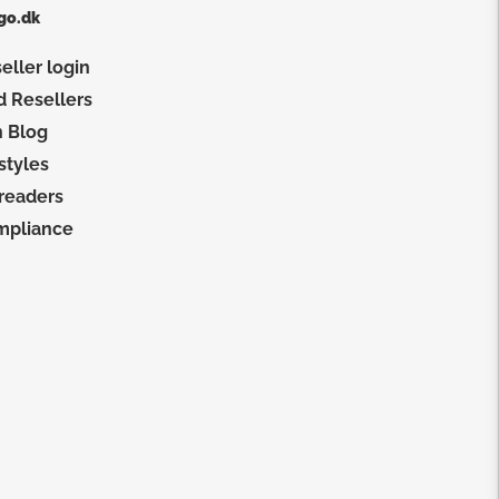
go.dk
eller login
d Resellers
 Blog
 styles
 readers
mpliance