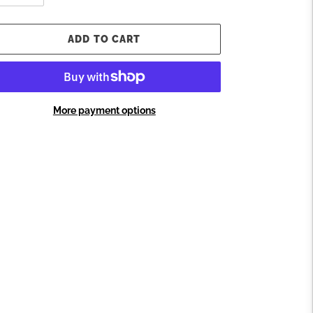
ADD TO CART
More payment options
ding
oduct
ur
t