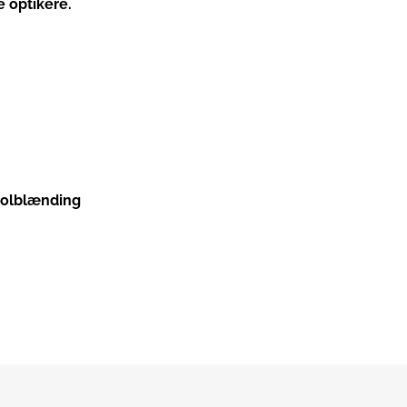
 optikere.
solblænding