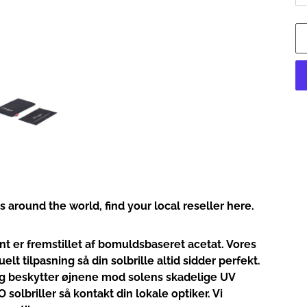
Ad
pr
to
yo
car
rs around the world,
find your local reseller here.
t er fremstillet af bomuldsbaseret acetat. Vores
elt tilpasning så din solbrille altid sidder perfekt.
g beskytter øjnene mod solens skadelige UV
 solbriller så kontakt din lokale optiker. Vi