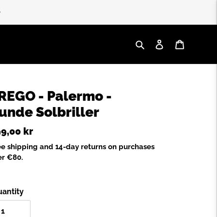
e
Search
Log in
Cart
REGO - Palermo -
unde Solbriller
gular
9,00 kr
ice
ee shipping and 14-day returns on purchases
er €80.
antity