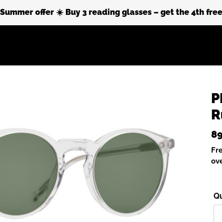
Summer offer ☀️ Buy 3 reading glasses – get the 4th fre
Sustainability
About Prego
P
R
Re
89
pr
Fr
ov
Qu